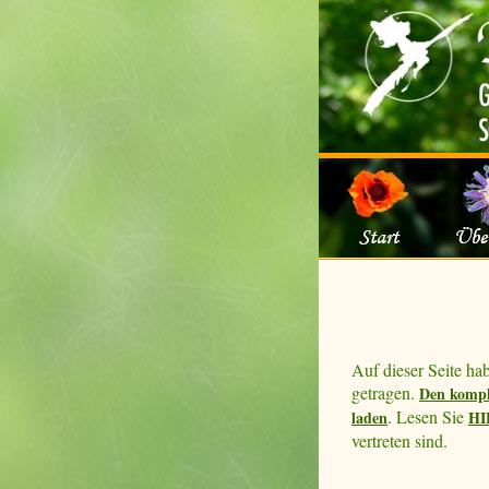
Auf dieser Seite ha
getragen.
Den komple
. Lesen Sie
laden
HI
vertreten sind.