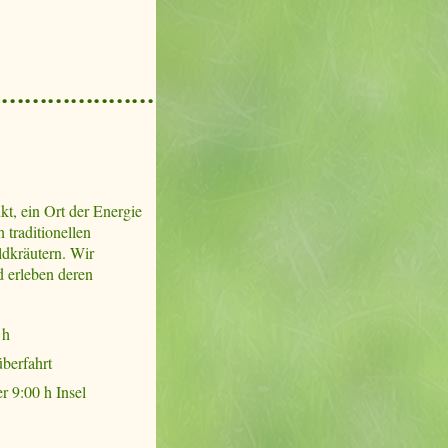
t, ein Ort der Energie
 traditionellen
ldkräutern. Wir
d erleben deren
 h
überfahrt
r 9:00 h Insel