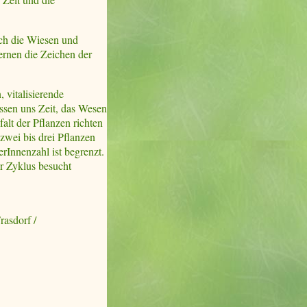
ch die Wiesen und
ernen die Zeichen der
 vitalisierende
assen uns Zeit, das Wesen
alt der Pflanzen richten
zwei bis drei Pflanzen
rInnenzahl ist begrenzt.
r Zyklus besucht
Frasdorf /