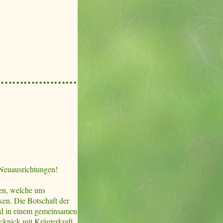
 Neuausrichtungen!
en, welche uns
en. Die Botschaft der
und in einem gemeinsamen
cknick mit Kräuterkraft,